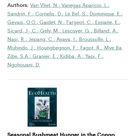
Authors:
Van Vliet, N.
;
Vanegas Aparicio, L.
;
Sandrin, F.
;
Cornelis, D.
;
Le Bel, S.
;
Dominique, E.
;
Gevais, O.O.
;
Gaidet, N.
;
Fargeot, C.
;
Essiane, E.
;
Sicard, J-.C.
;
Gely, M.
;
Lescuyer, G.
;
Billand, A.
;
Nasi, R.
;
Jepang, C.
;
Ayaya, I.
;
Broussolle, L.
;
Muhindo, J.
;
Houngbegnon, F.
;
Fagot, R.
;
Mve Ba
Zibe, S.A.
;
Granier, E.
;
Kidiba, A.
;
Yapi, F.
;
Ngohouani, D.
Seasonal Bushmeat Hunger in the Congo