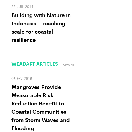
22 JUIL 2014
Building with Nature in
Indonesia – reaching
scale for coastal
a
resilience
WEADAPT ARTICLES
View all
05 FÉV 2015
Mangroves Provide
Measurable Risk
Reduction Benefit to
Coastal Communities
from Storm Waves and
Flooding