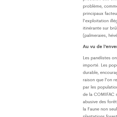
problème, comme 
principaux facteu
l’exploitation ill
itinérante sur brû
(palmeraies, hévé
Au vu de l’enve
Les panélistes on
importé. Les popu
durable, encouragé
raison que l’on r
par les populatio
de la COMIFAC son
abusive des forê
la Faune non seu
plantations forest