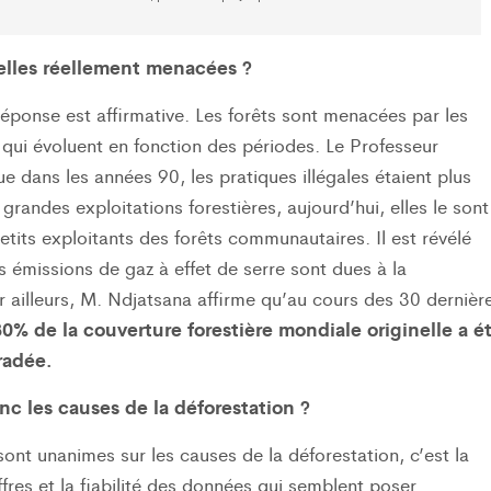
-elles réellement menacées ?
 réponse est affirmative. Les forêts sont menacées par les
es qui évoluent en fonction des périodes. Le Professeur
e dans les années 90, les pratiques illégales étaient plus
grandes exploitations forestières, aujourd’hui, elles le sont
petits exploitants des forêts communautaires. Il est révélé
émissions de gaz à effet de serre sont dues à la
r ailleurs, M. Ndjatsana affirme qu’au cours des 30 dernièr
0% de la couverture forestière mondiale originelle a é
radée.
nc les causes de la déforestation ?
 sont unanimes sur les causes de la déforestation, c’est la
ffres et la fiabilité des données qui semblent poser