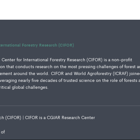
ternational Forestry Research (CIFOR)
Center for International Forestry Research (CIFOR) is a non-profit
ution that conducts research on the most pressing challenges of forest 
ment around the world. CIFOR and World Agroforestry (ICRAF) joine
everaging nearly five decades of trusted science on the role of forests 
ritical global challenges.
arch (CIFOR) | CIFOR is a CGIAR Research Center
 of