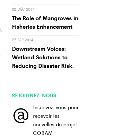
02 DÉC 2014
The Role of Mangroves in
s
Fisheries Enhancement
t
27 SEP 2014
Downstream Voices:
r.
Wetland Solutions to
Reducing Disaster Risk.
REJOIGNEZ-NOUS
@
Inscrivez-vous pour
recevoir les
nouvelles du projet
COBAM