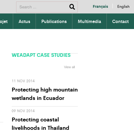
Français
English
ojet
Actus
Publications
Multimedia
Contact
WEADAPT CASE STUDIES
View all
11 NOV 2014
Protecting high mountain
wetlands in Ecuador
09 NOV 2014
Protecting coastal
livelihoods in Thailand