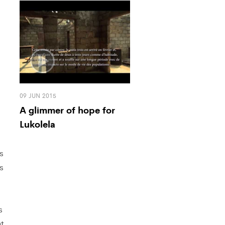
09 JUN 2015
A glimmer of hope for
Lukolela
s
s
s
nt