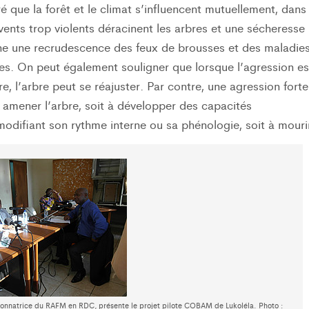
é que la forêt et le climat s’influencent mutuellement, dans
vents trop violents déracinent les arbres et une sécheresse
ne une recrudescence des feux de brousses et des maladie
res. On peut également souligner que lorsque l’agression es
re, l’arbre peut se réajuster. Par contre, une agression forte
t amener l’arbre, soit à développer des capacités
odifiant son rythme interne ou sa phénologie, soit à mouri
onnatrice du RAFM en RDC, présente le projet pilote COBAM de Lukoléla. Photo :