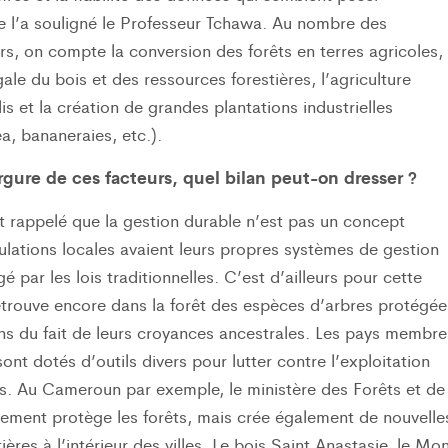
l’a souligné le Professeur Tchawa. Au nombre des
rs, on compte la conversion des forêts en terres agricoles,
égale du bois et des ressources forestières, l’agriculture
lis et la création de grandes plantations industrielles
a, bananeraies, etc.).
rgure de ces facteurs, quel bilan peut-on dresser ?
t rappelé que la gestion durable n’est pas un concept
lations locales avaient leurs propres systèmes de gestion
 par les lois traditionnelles. C’est d’ailleurs pour cette
etrouve encore dans la forêt des espèces d’arbres protégée
ns du fait de leurs croyances ancestrales. Les pays membre
t dotés d’outils divers pour lutter contre l’exploitation
ts. Au Cameroun par exemple, le ministère des Forêts et de
lement protège les forêts, mais crée également de nouvelle
ières à l’intérieur des villes. Le bois Saint Anastasie, le Mo