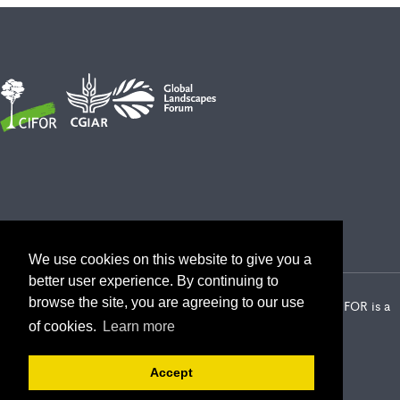
We use cookies on this website to give you a
better user experience. By continuing to
browse the site, you are agreeing to our use
2026 Center for International Forestry Research (CIFOR) | CIFOR is a
CGIAR Research Center
of cookies.
Learn more
Landscape Alliance privacy notice
Terms of use
Accept