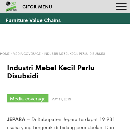
CIFOR MENU
Furniture Value Chains
HOME
»
MEDIA COVERAGE
»
INDUSTRI MEBEL KECIL PERLU DISUBSIDI
Industri Mebel Kecil Perlu
Disubsidi
Media coverage
MAY 17, 2013
JEPARA
– Di Kabupaten Jepara terdapat 19.981
usaha yang bergerak di bidang permebelan. Dari