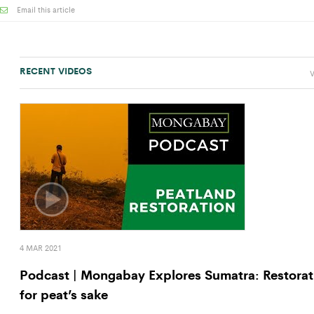
Email this article
RECENT VIDEOS
V
4 MAR 2021
Podcast | Mongabay Explores Sumatra: Restorat
for peat’s sake