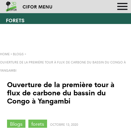
CIFOR MENU
FORETS
HOME
»
BLOGS
»
OUVERTURE DE LA PREMIÈRE TOUR À FLUX DE CARBONE DU BASSIN DU CONGO À
YANGAMBI
Ouverture de la première tour à
flux de carbone du bassin du
Congo à Yangambi
Blogs
forets
OCTOBRE 13, 2020