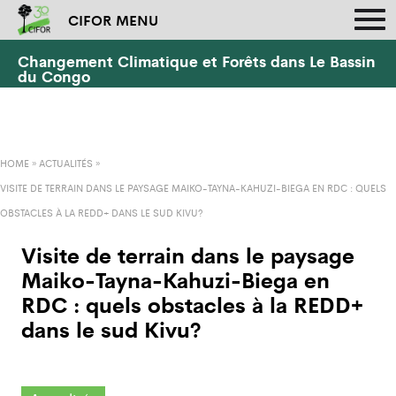
CIFOR MENU
Changement Climatique et Forêts dans Le Bassin
du Congo
HOME
»
ACTUALITÉS
»
VISITE DE TERRAIN DANS LE PAYSAGE MAIKO-TAYNA-KAHUZI-BIEGA EN RDC : QUELS
OBSTACLES À LA REDD+ DANS LE SUD KIVU?
Visite de terrain dans le paysage
Maiko-Tayna-Kahuzi-Biega en
RDC : quels obstacles à la REDD+
dans le sud Kivu?