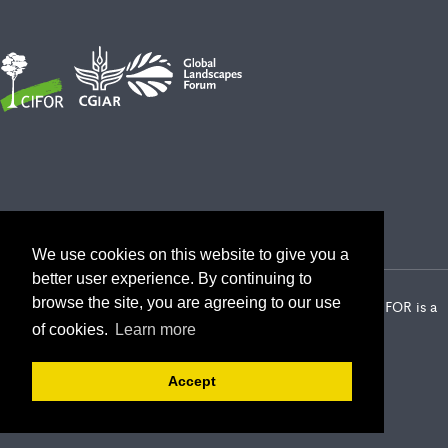
We use cookies on this website to give you a
better user experience. By continuing to
browse the site, you are agreeing to our use
2026 Center for International Forestry Research (CIFOR) | CIFOR is a
CGIAR Research Center
of cookies.
Learn more
Landscape Alliance privacy notice
Terms of use
Accept