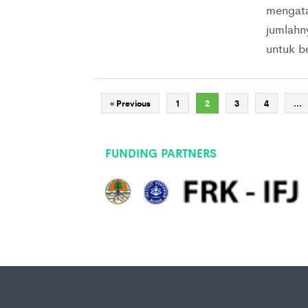
mengata
jumlahny
untuk b
« Previous
1
2
3
4
…
FUNDING PARTNERS