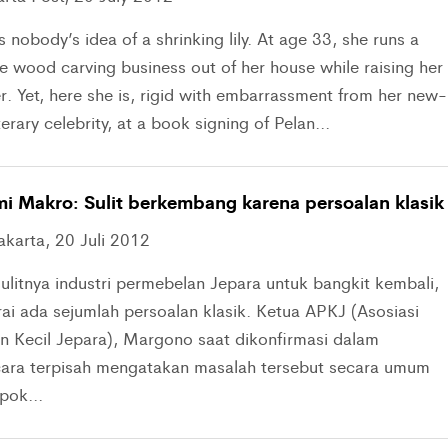
is nobody’s idea of a shrinking lily. At age 33, she runs a
e wood carving business out of her house while raising her
r. Yet, here she is, rigid with embarrassment from her new-
terary celebrity, at a book signing of Pelan...
i Makro: Sulit berkembang karena persoalan klasik
akarta, 20 Juli 2012
sulitnya industri permebelan Jepara untuk bangkit kembali,
rai ada sejumlah persoalan klasik. Ketua APKJ (Asosiasi
in Kecil Jepara), Margono saat dikonfirmasi dalam
ra terpisah mengatakan masalah tersebut secara umum
pok...