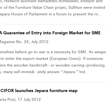
, research assistant Ramadhani Achdiawan, lobbyist and
tor of the Furniture Value Chain projec, Sulthon were invited
epara House of Parliament in a forum to present the ro...
A Guarantee of Entry into Foreign Market for SME
gazine No. 34, July 2012
mselves before go to war is a necessity for SME. Its weap
 to enter the export market (European Union). If someone
ere the wooden handicraft- or wooden carving-producing
s, many will immedi- ately answer “Jepara.” Ind...
 CIFOR launches Jepara furniture map
arta Post, 17 July 2012