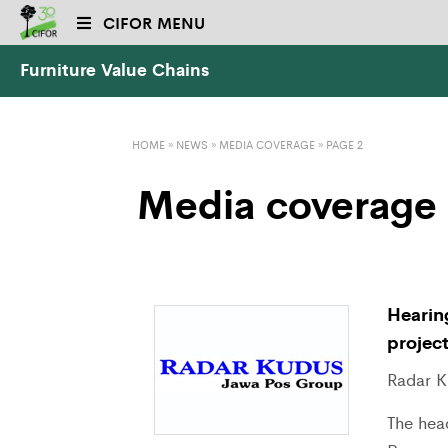
CIFOR MENU
Furniture Value Chains
HOME
»
NEWS
»
MEDIA COVERAGE
» PAGE 2
Media coverage
Hearing
projec
Radar K
The hea