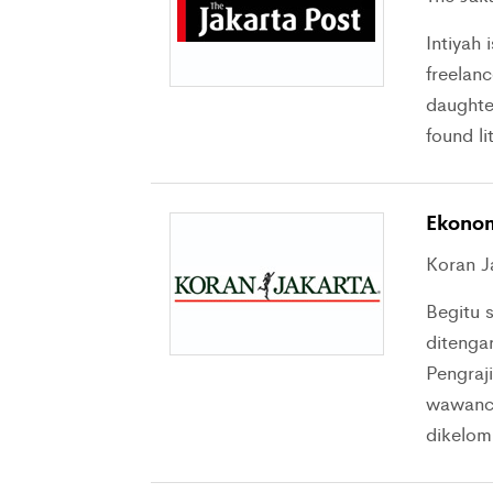
Intiyah 
freelanc
daughte
found li
Ekonom
Koran J
Begitu 
ditenga
Pengraj
wawanca
dikelom