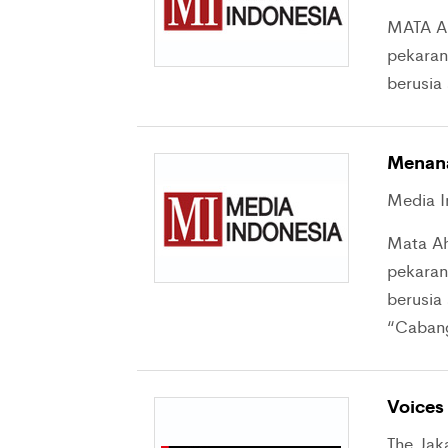
MATA Ah
pekaran
berusia
Menan
Media I
Mata Ah
pekaran
berusia
“Cabang
Voices
The Jak