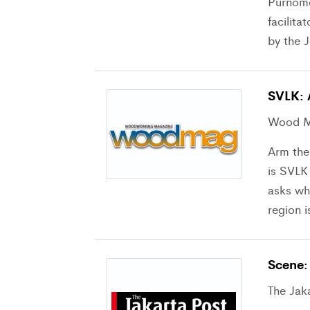
Purnomo
facilita
by the J
SVLK: 
Wood Ma
Arm the
is SVLK
asks wh
region i
Scene:
The Jak