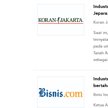
Indust
Jepara
Koran J
Saat in
ternyat
pada um
Tanah A
sebagai 
Industr
bertah
Binis I
Ketua A