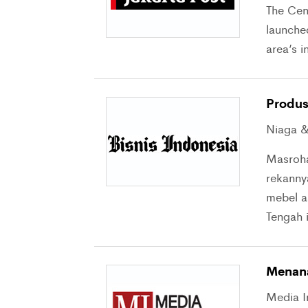
The Cen
launched
area’s i
Produs
Niaga &
Masroha
rekannya
mebel a
Tengah 
Menan
Media I