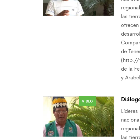
regiona
las tier
ofrecen
desarrol
Compara
de Tene
(http:/
de la F
y Arab
Diálog
VIDEO
Líderes
nacional
regiona
las tier