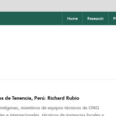
Home
Research
P
os de Tenencia, Perú: Richard Rubio
 indígenas, miembros de equipos técnicos de ONG
es e internacionales, técnicos de instancias locales y