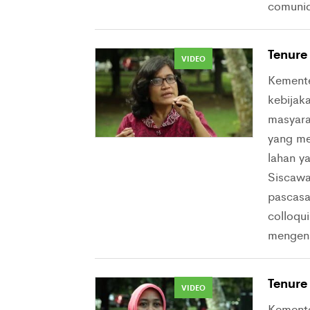
comunid
Tenure 
VIDEO
Kement
kebijaka
masyarak
yang me
lahan y
Siscawa
pascasa
colloqui
mengena
Tenure
VIDEO
Kement