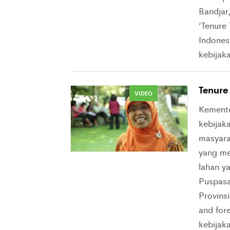
Bandjar
‘Tenure 
Indones
kebijaka
Tenure
VIDEO
Kement
kebijaka
masyarak
yang me
lahan y
Puspasa
Provins
and fore
kebijak