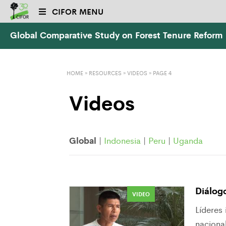
CIFOR MENU
Global Comparative Study on Forest Tenure Reform
HOME
»
RESOURCES
»
VIDEOS
» PAGE 4
Videos
Global
|
Indonesia
|
Peru
|
Uganda
Diálog
VIDEO
Líderes
nacional