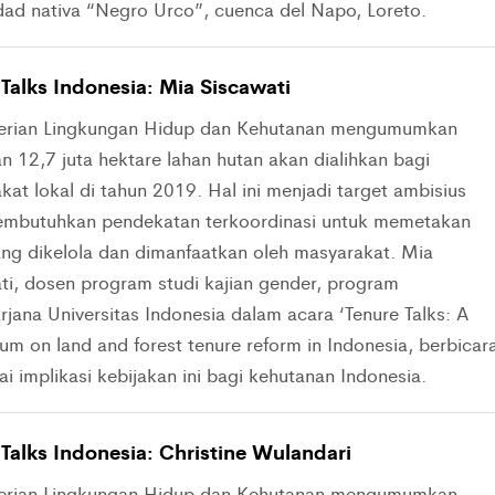
ad nativa “Negro Urco”, cuenca del Napo, Loreto.
Talks Indonesia: Mia Siscawati
erian Lingkungan Hidup dan Kehutanan mengumumkan
n 12,7 juta hektare lahan hutan akan dialihkan bagi
at lokal di tahun 2019. Hal ini menjadi target ambisius
mbutuhkan pendekatan terkoordinasi untuk memetakan
ang dikelola dan dimanfaatkan oleh masyarakat. Mia
ti, dosen program studi kajian gender, program
rjana Universitas Indonesia dalam acara ‘Tenure Talks: A
um on land and forest tenure reform in Indonesia, berbicar
i implikasi kebijakan ini bagi kehutanan Indonesia.
 Talks Indonesia: Christine Wulandari
erian Lingkungan Hidup dan Kehutanan mengumumkan