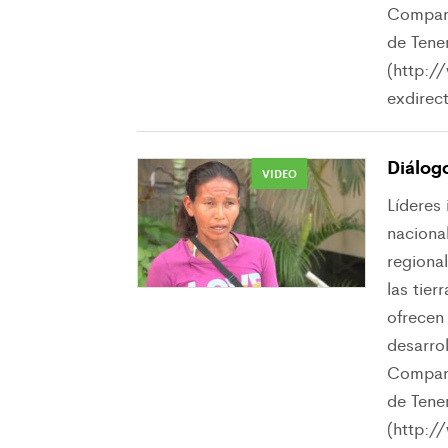
Compara
de Tene
(http:/
exdirect
Diálog
VIDEO
Líderes
nacional
regiona
las tier
ofrecen
desarrol
Compara
de Tene
(http://