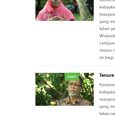
kebijaka
masyarak
yang me
lahan y
Wulanda
Lampung
tenure r
ini bag
Tenure
VIDEO
Kement
kebijaka
masyarak
yang me
lahan y