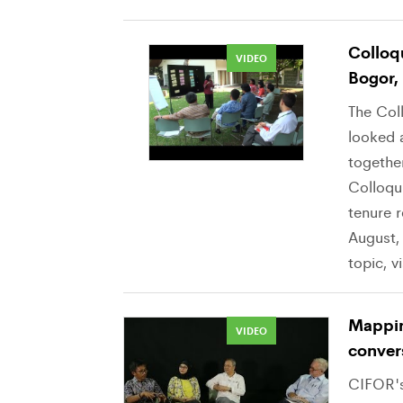
Colloq
VIDEO
Bogor,
The Col
looked a
togethe
Colloqui
tenure 
August,
topic, v
Mappin
VIDEO
conver
CIFOR's